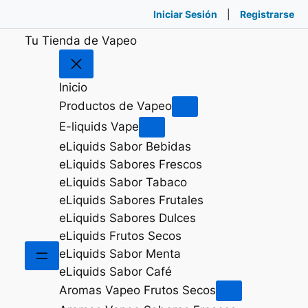
(
👤
display_name); ?>
|
«>Cerrar Sesión
Iniciar Sesión
Iniciar Sesión
|
|
«>Registrarse
Registrarse
Registrarse
Tu Tienda de Vapeo
Inicio
Productos de Vapeo
E-liquids Vape
eLiquids Sabor Bebidas
eLiquids Sabores Frescos
eLiquids Sabor Tabaco
eLiquids Sabores Frutales
eLiquids Sabores Dulces
eLiquids Frutos Secos
eLiquids Sabor Menta
eLiquids Sabor Café
Aromas Vapeo Frutos Secos